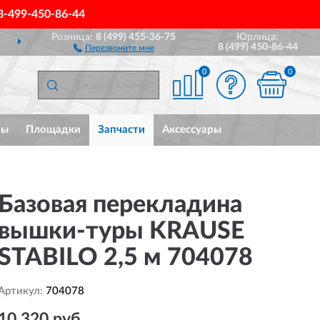
8-499-450-86-44
Розница:
8 (499) 455-36-75
Юрлица:
ВИМ
ПО ВСЕЙ РОССИИ
8 (499) 450-86-44
Перезвоните мне
0
0
мы
Площадки
Запчасти
Аксессуары
Базовая перекладина
вышки-туры KRAUSE
STABILO 2,5 м 704078
Артикул:
704078
10 320 руб.