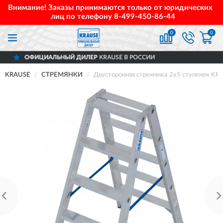
Внимание! Заказы принимаются только от юридических
лиц по телефону
8-499-450-86-44
0
0
НЫЙ ДИЛЕР
KRAUSE В РОССИИ
ДОСТАВ
KRAUSE
СТРЕМЯНКИ
Двусторонняя стремянка 2х5 ступенек K