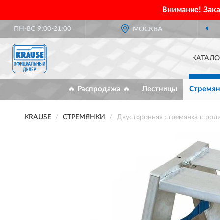
Внимание! Зак
ПН-ВС 9:00-21:00
МОСКВА
КАТАЛО
🔥 Распродажа 🔥
Лестницы
Стремян
KRAUSE
СТРЕМЯНКИ
Двусторонняя стремянка с рол