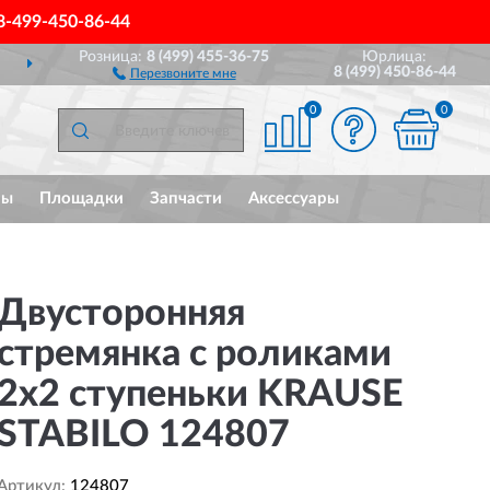
8-499-450-86-44
Розница:
8 (499) 455-36-75
Юрлица:
ДОСТАВИМ
ПО ВСЕЙ РОССИИ
8 (499) 450-86-44
Перезвоните мне
0
0
мы
Площадки
Запчасти
Аксессуары
Двусторонняя
стремянка с роликами
2х2 ступеньки KRAUSE
STABILO 124807
Артикул:
124807