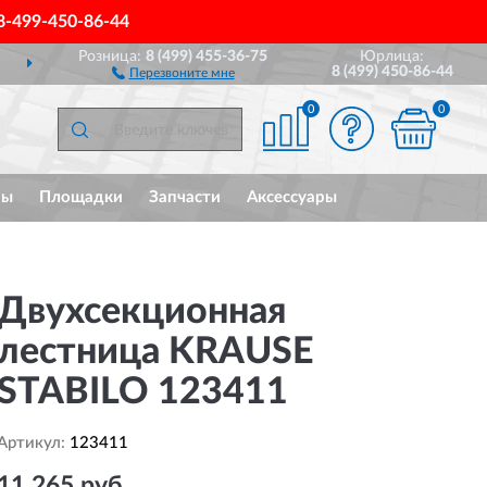
8-499-450-86-44
Розница:
8 (499) 455-36-75
Юрлица:
ДОСТАВИМ
ПО ВСЕЙ РОССИИ
8 (499) 450-86-44
Перезвоните мне
0
0
мы
Площадки
Запчасти
Аксессуары
Двухсекционная
лестница KRAUSE
STABILO 123411
Артикул:
123411
11 265 руб.