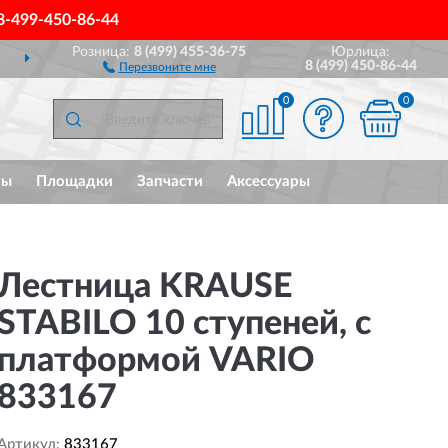
8-499-450-86-44
Розница:
8 (499) 455-36-75
Юрлица:
ДОСТАВИМ
ПО ВСЕЙ РОССИИ
8 (499) 450-86-44
Перезвоните мне
0
0
мы
Площадки
Запчасти
Аксессуары
Лестница KRAUSE
STABILO 10 ступеней, с
платформой VARIO
833167
Артикул:
833167