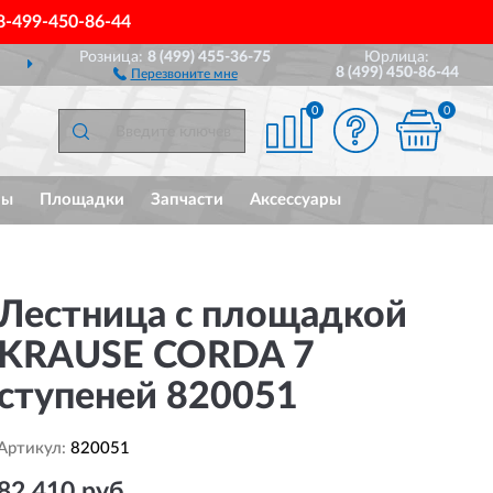
8-499-450-86-44
Розница:
8 (499) 455-36-75
Юрлица:
ДОСТАВИМ
ПО ВСЕЙ РОССИИ
8 (499) 450-86-44
Перезвоните мне
0
0
мы
Площадки
Запчасти
Аксессуары
Лестница с площадкой
KRAUSE CORDA 7
ступеней 820051
Артикул:
820051
82 410 руб.