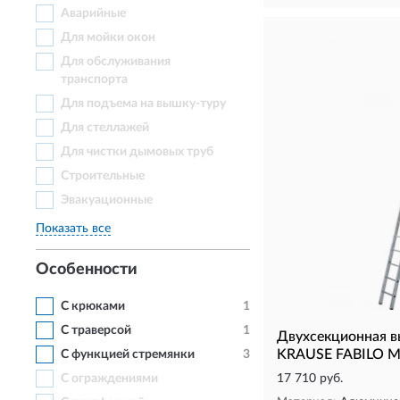
Аварийные
Для мойки окон
Для обслуживания
транспорта
Для подъема на вышку-туру
Для стеллажей
Для чистки дымовых труб
Строительные
Эвакуационные
Показать все
Особенности
С крюками
1
С траверсой
1
Двухсекционная 
KRAUSE FABILO M
С функцией стремянки
3
С ограждениями
17 710 руб.