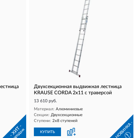
лестница
Двухсекционная выдвижная лестница
KRAUSE CORDA 2х11 с траверсой
13 610 руб.
Материал:
Алюминиевые
Секции:
Двухсекционные
Ступени:
2х8 ступеней
- НОВИНКА -
- ХИТ -
продаж
КУПИТЬ
!