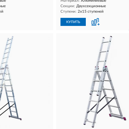
вые
Материал:
Алюминиевые
ные
Секции:
Двухсекционные
ей
Ступени:
2х15 ступеней
КУПИТЬ