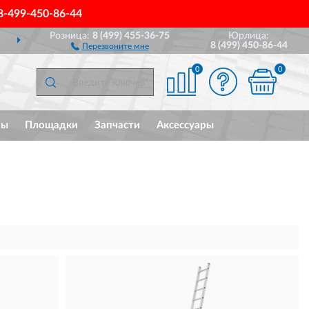
8-499-450-86-44
Розница:
8 (499) 455-36-75
Юрлица:
 РОССИИ
ПОЛНЫЙ
АС
8 (499) 450-86-44
Перезвоните мне
0
0
мы
Площадки
Запчасти
Аксессуары