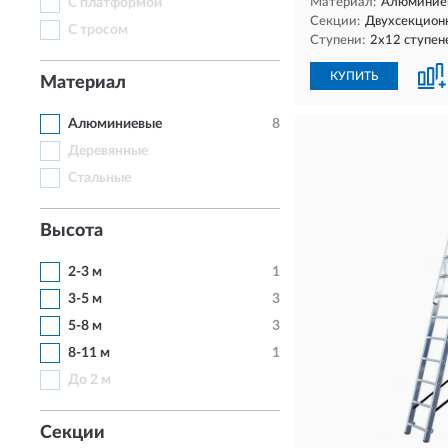
С платформой
Материал:
Алюминие
Секции:
Двухсекцион
С тросом
Ступени:
2х12 ступен
КУПИТЬ
Материал
Алюминиевые
8
Деревянные
Стальные
Высота
2-3 м
1
3-5 м
3
5-8 м
3
8-11 м
1
До 2 м
Секции