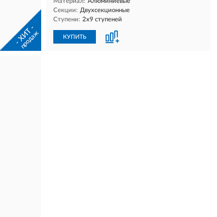
Материал:
Алюминиевые
Секции:
Двухсекционные
Ступени:
2х9 ступеней
- ХИТ -
продаж
КУПИТЬ