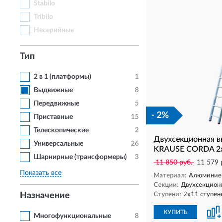
Stabilo
Tribilo
Несерийные
Тип
2 в 1 (платформы)
1
Выдвижные
8
Передвижные
5
- 2%
Приставные
15
Телескопические
2
Двухсекционная 
Универсальные
26
KRAUSE CORDA 2
Шарнирные (трансформеры)
3
11 850 руб.
11 579 
Показать все
Материал:
Алюминие
Секции:
Двухсекцион
Назначение
Ступени:
2х11 ступен
КУПИТЬ
Многофункциональные
8