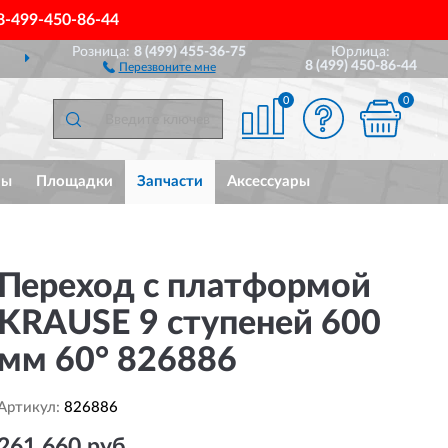
8-499-450-86-44
Розница:
8 (499) 455-36-75
Юрлица:
ДОСТАВИМ
ПО ВСЕЙ РОССИИ
8 (499) 450-86-44
Перезвоните мне
0
0
мы
Площадки
Запчасти
Аксессуары
Переход с платформой
KRAUSE 9 ступеней 600
мм 60° 826886
Артикул:
826886
261 660 руб.