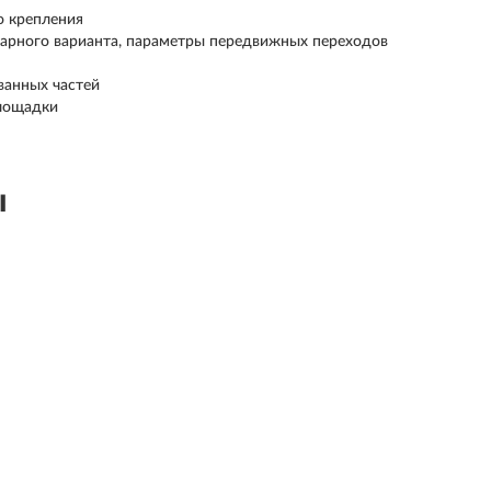
о крепления
арного варианта, параметры передвижных переходов
ванных частей
площадки
ы