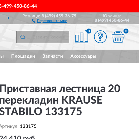
8-499-450-86-44
Розница:
8 (499) 455-36-75
Юрлица:
ССИИ
ПОЛНЫЙ
АССОР
8 (499) 450-86-44
Перезвоните мне
0
0
мы
Площадки
Запчасти
Аксессуары
Приставная лестница 20
перекладин KRAUSE
STABILO 133175
Артикул:
133175
24 410 руб.