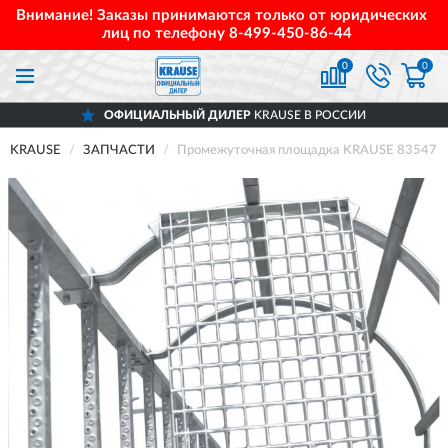
Внимание! Заказы принимаются только от юридических
лиц по телефону
8-499-450-86-44
0
0
ОФИЦИАЛЬНЫЙ ДИЛЕР
KRAUSE В РОССИИ
KRAUSE
ЗАПЧАСТИ
Промежуточная площадка KRAUSE 835475, 