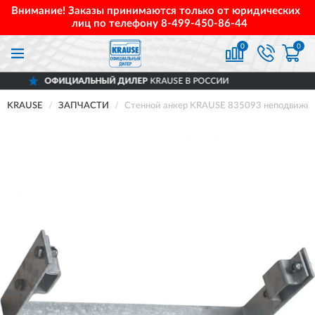
Внимание! Заказы принимаются только от юридических
лиц по телефону
8-499-450-86-44
0
0
ИАЛЬНЫЙ ДИЛЕР
KRAUSE В РОССИИ
Д
KRAUSE
ЗАПЧАСТИ
Стенной анкер KRAUSE 835093 неподвижный