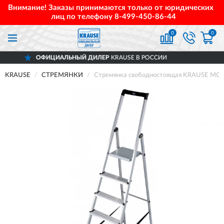
Внимание! Заказы принимаются только от юридических
лиц по телефону
8-499-450-86-44
0
0
ИАЛЬНЫЙ ДИЛЕР
KRAUSE В РОССИИ
Д
KRAUSE
СТРЕМЯНКИ
Стремянка свободностоящая KRAUSE MO