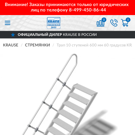
Внимание! Заказы принимаются только от юридических
лиц по телефону
8-499-450-86-44
0
0
АЛЬНЫЙ ДИЛЕР
KRAUSE В РОССИИ
ДОС
KRAUSE
СТРЕМЯНКИ
Трап 10 ступеней 600 мм 60 градусов KR