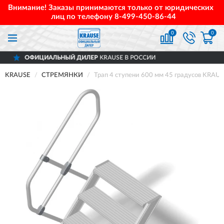
Внимание! Заказы принимаются только от юридических
лиц по телефону
8-499-450-86-44
0
0
НЫЙ ДИЛЕР
KRAUSE В РОССИИ
ДОСТАВ
KRAUSE
СТРЕМЯНКИ
Трап 4 ступени 600 мм 45 градусов KRAU