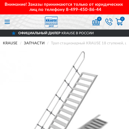
Внимание! Заказы принимаются только от юридических
лиц по телефону
8-499-450-86-44
0
0
ИАЛЬНЫЙ ДИЛЕР
KRAUSE В РОССИИ
ДО
KRAUSE
ЗАПЧАСТИ
Трап стационарный KRAUSE 18 ступеней, ш