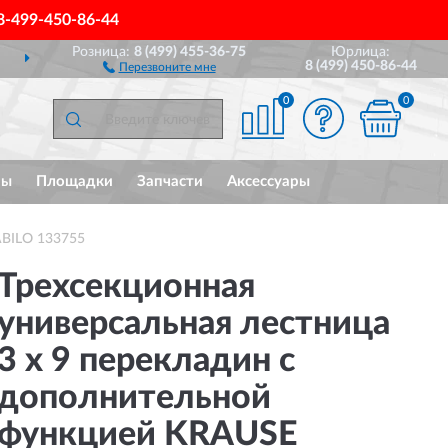
8-499-450-86-44
Розница:
8 (499) 455-36-75
Юрлица:
ДОСТАВИМ
ПО ВСЕЙ РОССИИ
8 (499) 450-86-44
Перезвоните мне
0
0
мы
Площадки
Запчасти
Аксессуары
ABILO 133755
Трехсекционная
универсальная лестница
3 х 9 перекладин с
дополнительной
функцией KRAUSE