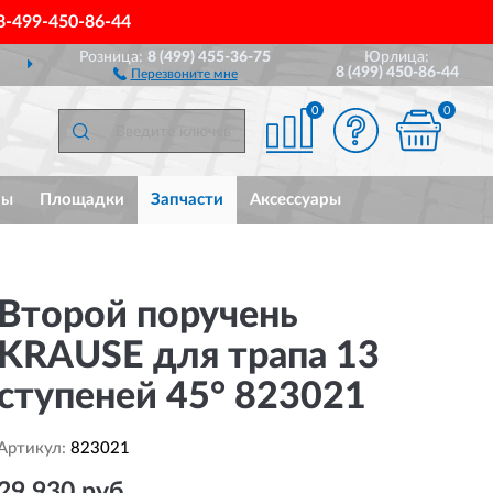
8-499-450-86-44
Розница:
8 (499) 455-36-75
Юрлица:
ДОСТАВИМ
ПО ВСЕЙ РОССИИ
8 (499) 450-86-44
Перезвоните мне
0
0
мы
Площадки
Запчасти
Аксессуары
Второй поручень
KRAUSE для трапа 13
ступеней 45° 823021
Артикул:
823021
29 930 руб.