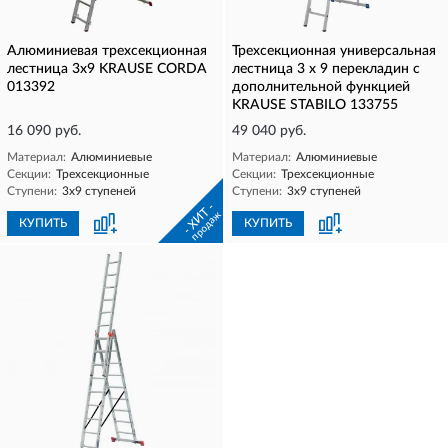
Алюминиевая трехсекционная
Трехсекционная универсальная
лестница 3х9 KRAUSE CORDA
лестница 3 х 9 перекладин с
013392
дополнительной функцией
KRAUSE STABILO 133755
16 090 руб.
49 040 руб.
Материал:
Алюминиевые
Материал:
Алюминиевые
Секции:
Трехсекционные
Секции:
Трехсекционные
Ступени:
3х9 ступеней
Ступени:
3х9 ступеней
- ХИТ -
продаж
КУПИТЬ
КУПИТЬ