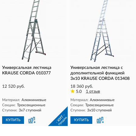
Универсальная лестница
Универсальная лестница с
KRAUSE CORDA 010377
дополнительной функцией
3х10 KRAUSE CORDA 013408
12 520 руб.
18 360 руб.
5.0
1 отзыв
Материал:
Алюминиевые
Материал:
Алюминиевые
Секции:
Трехсекционные
Секции:
Трехсекционные
Ступени:
3х7 ступеней
Ступени:
3х10 ступеней
- ХИТ -
продаж
КУПИТЬ
КУПИТЬ